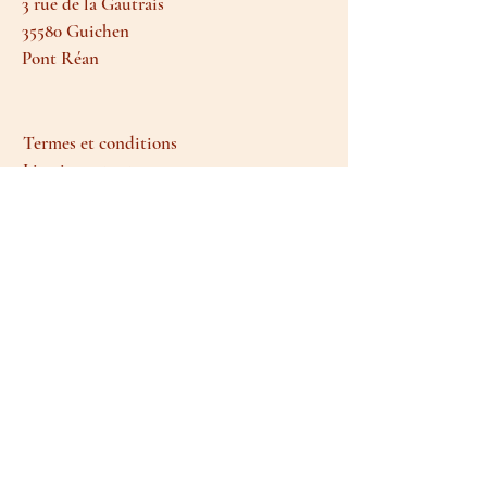
3 rue de la Gautrais
35580 Guichen
Pont Réan
Termes et conditions
Livraison et retours
Moyens de paiement
FAQ
Politique de cookies
Mentions légales
Parfois, il m'arrive d'avoir le temps de vous
envoyer une Newsletter!
S'abonner