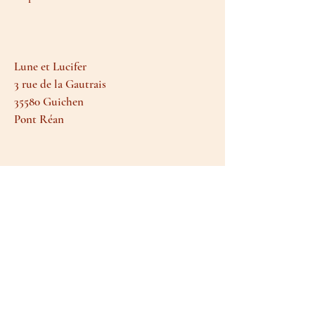
Lune et Lucifer
3 rue de la Gautrais
35580 Guichen
Pont Réan
Termes et conditions
Livraison et retours
Moyens de paiement
FAQ
Politique de cookies
Mentions légales
Parfois, il m'arrive d'avoir le temps de vous