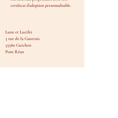
certificat d'adoption personnalisable.
Lune et Lucifer
3 rue de la Gautrais
35580 Guichen
Pont Réan
Termes et conditions
Livraison et retours
Moyens de paiement
FAQ
Politique de cookies
Mentions légales