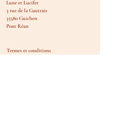
Lune et Lucifer
3 rue de la Gautrais
35580 Guichen
Pont Réan
Termes et conditions
Livraison et retours
Moyens de paiement
FAQ
Politique de cookies
Mentions légales
Parfois, il m'arrive d'avoir le temps de vous
envoyer une Newsletter!